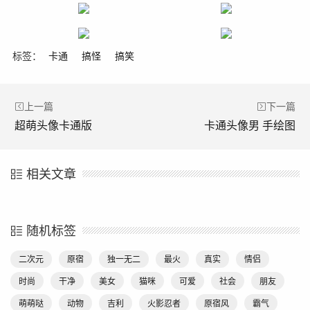
标签：
卡通
搞怪
搞笑
上一篇
下一篇
超萌头像卡通版
卡通头像男 手绘图
相关文章
随机标签
二次元
原宿
独一无二
最火
真实
情侣
时尚
干净
美女
猫咪
可爱
社会
朋友
萌萌哒
动物
吉利
火影忍者
原宿风
霸气