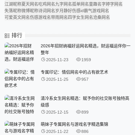
江湖昵称
夏天网名
吃鸡网名
九字网名
孤单网名
童趣名字
婷字网名
失落昵称
微博昵称
诗词网名
岁月静好
伤感id
霸气游戏网名
可爱英文网名
伤感游戏名
带雨网名
四字女生网名
沧桑网名
排行
2026年招财纳福好运网名精选，财运福运伴你一
整年
2025-11-23
1959
专属印记：情侣网名中的占有欲艺术
2025-11-25
957
清冷系女生网名精选：赋予你的社交账号独特高
级感
2025-12-15
899
萌妹子专属网名与游戏名字精选集锦
2025-11-22
886