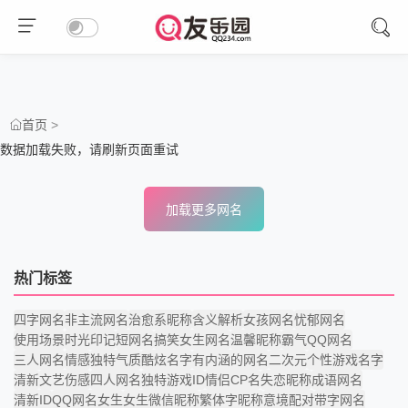
>
首页
数据加载失败，请刷新页面重试
加载更多网名
热门标签
四字网名
非主流网名
治愈系昵称
含义解析
女孩网名
忧郁网名
使用场景
时光印记
短网名
搞笑女生网名
温馨昵称
霸气QQ网名
三人网名
情感
独特气质
酷炫名字
有内涵的网名
二次元
个性游戏名字
清新
文艺伤感
四人网名
独特游戏ID
情侣CP名
失恋昵称
成语网名
清新ID
QQ网名女生
女生微信昵称
繁体字昵称
意境配对
带字网名