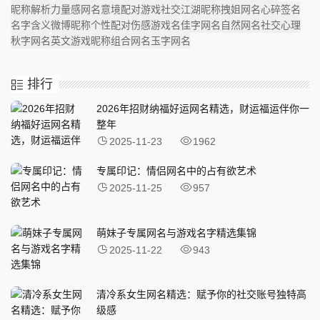
昵称解析
力量感网名
意境配对
游戏社交
江湖昵称
拽姐网名
心碎签名
名字含义
微博昵称
个性配对
伤感游戏名
佳字网名
自然网名
社交心理
秋字网名
英文游戏昵称
组合网名
玉字网名
排行
2026年招财纳福好运网名精选，财运福运伴你一
整年
2025-11-23
1962
专属印记：情侣网名中的占有欲艺术
2025-11-25
957
萌妹子专属网名与游戏名字精选集锦
2025-11-22
943
清冷系女生网名精选：赋予你的社交账号独特高
级感