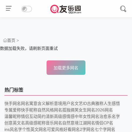
>
首页
数据加载失败，请刷新页面重试
加载更多网名
热门标签
快手网名
网名寓意
含义解析
意境用户名
文艺ID
古典雅称
人生感悟
专属爱称
快手昵称
自然风格网名
孤独
搞笑女生网名
2026网名
温馨昵称
情侣互动
简约清新
高级感
情感
中年女性网名
治愈系名字
创意英文名
高级感昵称
音乐网名
自然意境
江湖网名
情侣CP名
ins风名字
个性英文网名
可爱风格
好看网名
2字网名
七个字网名