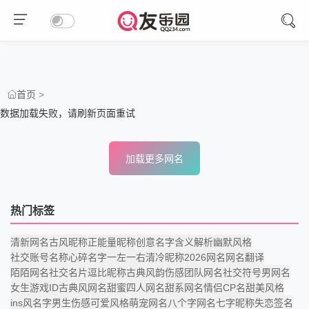
>
首页
数据加载失败，请刷新页面重试
加载更多网名
热门标签
清新网名
古风昵称
正能量昵称
创意名字
含义解析
幽默风格
社交账号名称
心碎名字
一左一右
清冷昵称
2026网名
网名翻译
陌陌网名
社交名片
逗比昵称
古典风韵
伤感
团队网名
社交符号
男网名
女生游戏ID
古典风网名
甜蜜
四人网名
甜系网名
情侣CP名
甜美风格
ins风名字
男生伤感
可爱风格
萌宠网名
八个字网名
七字昵称
失恋签名