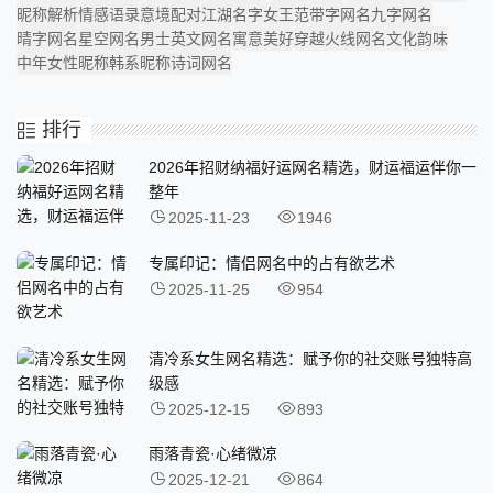
昵称解析
情感语录
意境配对
江湖名字
女王范
带字网名
九字网名
晴字网名
星空网名
男士英文网名
寓意美好
穿越火线网名
文化韵味
中年女性昵称
韩系昵称
诗词网名
排行
2026年招财纳福好运网名精选，财运福运伴你一
整年
2025-11-23
1946
专属印记：情侣网名中的占有欲艺术
2025-11-25
954
清冷系女生网名精选：赋予你的社交账号独特高
级感
2025-12-15
893
雨落青瓷·心绪微凉
2025-12-21
864