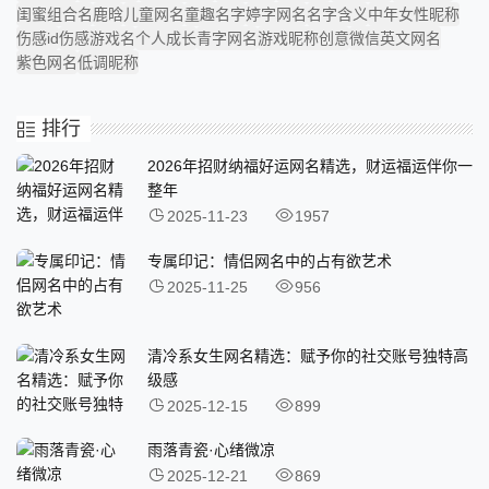
闺蜜组合名
鹿晗
儿童网名
童趣名字
婷字网名
名字含义
中年女性昵称
伤感id
伤感游戏名
个人成长
青字网名
游戏昵称创意
微信英文网名
紫色网名
低调昵称
排行
2026年招财纳福好运网名精选，财运福运伴你一
整年
2025-11-23
1957
专属印记：情侣网名中的占有欲艺术
2025-11-25
956
清冷系女生网名精选：赋予你的社交账号独特高
级感
2025-12-15
899
雨落青瓷·心绪微凉
2025-12-21
869