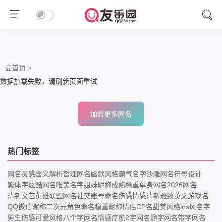
>
首页
数据加载失败，请刷新页面重试
加载更多网名
热门标签
网名灵感
含义解析
哲理网名
幽默风格
霸气名字
沙雕网名
符号设计
繁体字
炫酷网名
唯美名字
姐妹昵称
成熟稳重
单身网名
2026网名
清新文艺
英雄联盟网名
社交账号命名
伤感
情感
清新雅致
英文游戏名
QQ微信昵称
二次元
角色命名
稳重昵称
情侣CP名
甜美风格
ins风名字
男生伤感
可爱风格
八个字网名
情感疗愈
2字网名
静字网名
带字网名