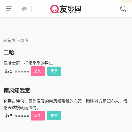
🔥 热
🔥 热
🔥 热
🔥 热
> 微信
首页
二哈
像哈士奇一样傻乎乎的男生
👍
5
⭐⭐⭐⭐⭐
复制
更多
南风知我意
化用古诗句，意为温暖的南风知晓我的心意，暗喻对方是知心人，情
感表达婉转而深情。
👍
5
⭐⭐⭐⭐⭐
复制
更多