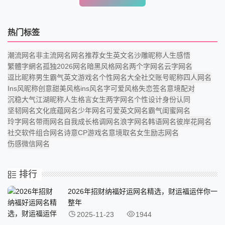
热门标签
潮流网名
非主流网名
网名推荐
女生英文名
沙雕昵称
人生感悟
繁體字網名
孤独
2026网名
暗黑风格网名
两个字网名
云字网名
逗比昵称
男生霸气
英文游戏名
个性网名大全
社交账号昵称
四人网名
Ins风
昵称创意
甜美风格
ins风名字
可爱风格
失恋签名
意境配对
沉稳大气
江湖昵称
人生格言
女生两字网名
个性设计
身份认同
坚韧网名
文化底蕴网名
少年网名
可爱英文网名
霸气闺蜜网名
玲字网名
带雨网名
自我成长
格调网名
浪字网名
韩语网名
彼岸花网名
社交软件
组合网名
诗意CP
游戏名
意境取名
女生励志网名
伤感微信网名
排行
2026年招财纳福好运网名精选，财运福运伴你一
整年
2025-11-23
1944