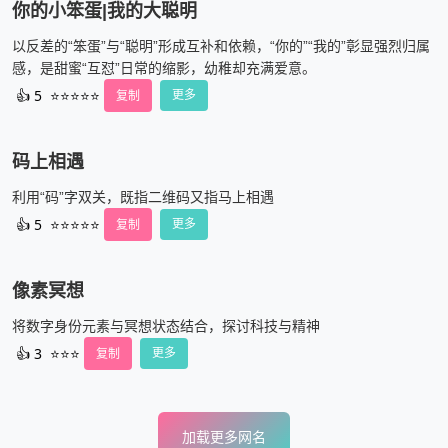
你的小笨蛋|我的大聪明
以反差的“笨蛋”与“聪明”形成互补和依赖，“你的”“我的”彰显强烈归属
感，是甜蜜“互怼”日常的缩影，幼稚却充满爱意。
👍
5
⭐⭐⭐⭐⭐
复制
更多
码上相遇
利用“码”字双关，既指二维码又指马上相遇
👍
5
⭐⭐⭐⭐⭐
复制
更多
像素冥想
将数字身份元素与冥想状态结合，探讨科技与精神
👍
3
⭐⭐⭐
复制
更多
加载更多网名