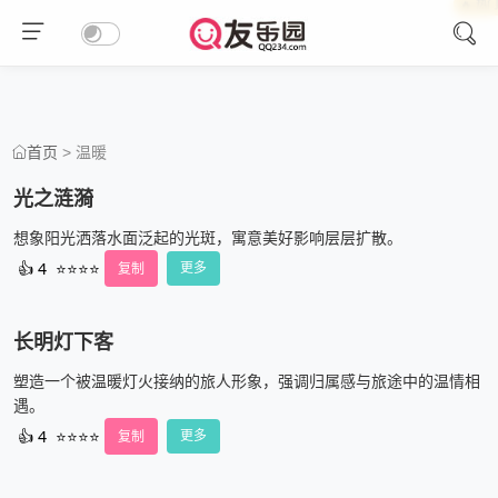
🔥 热
🔥 热
🔥 热
> 温暖
首页
光之涟漪
想象阳光洒落水面泛起的光斑，寓意美好影响层层扩散。
👍
4
⭐⭐⭐⭐
复制
更多
长明灯下客
塑造一个被温暖灯火接纳的旅人形象，强调归属感与旅途中的温情相
遇。
👍
4
⭐⭐⭐⭐
复制
更多