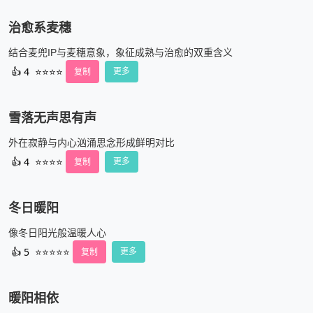
治愈系麦穗
结合麦兜IP与麦穗意象，象征成熟与治愈的双重含义
👍
4
⭐⭐⭐⭐
复制
更多
雪落无声思有声
外在寂静与内心汹涌思念形成鲜明对比
👍
4
⭐⭐⭐⭐
复制
更多
冬日暖阳
像冬日阳光般温暖人心
👍
5
⭐⭐⭐⭐⭐
复制
更多
暖阳相依