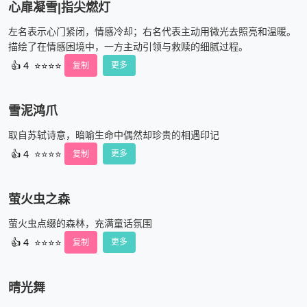
心扉凝雪|指尖燃灯
左名表示心门紧闭，情感冷却；右名代表主动用微光去照亮和温暖。
描绘了在情感困境中，一方主动引领与救赎的细腻过程。
👍
4
⭐⭐⭐⭐
复制
更多
雪泥鸿爪
取自苏轼诗意，暗喻生命中偶然却珍贵的相遇印记
👍
4
⭐⭐⭐⭐
复制
更多
萤火虫之森
萤火虫点缀的森林，充满童话氛围
👍
4
⭐⭐⭐⭐
复制
更多
晴光舞