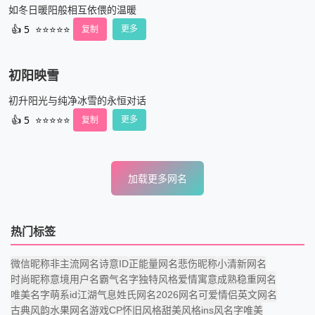
如冬日暖阳般相互依偎的温暖
👍
5
⭐⭐⭐⭐⭐
复制
更多
初阳映雪
初升阳光与纯净冰雪的永恒对话
👍
5
⭐⭐⭐⭐⭐
复制
更多
加载更多网名
热门标签
微信昵称
非主流网名
诗意ID
正能量网名
悲伤昵称
小清新网名
时尚昵称
意境用户名
霸气名字
独特风格
爱情寓意
成熟稳重网名
唯美名字
萌系id
江湖气息
姓氏网名
2026网名
可爱
情侣英文网名
古典风韵
水果网名
游戏CP
怀旧风格
甜美风格
ins风名字
唯美