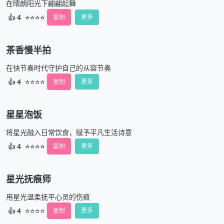
在晴朗阳光下翩翩起舞
👍
4
⭐⭐⭐⭐
复制
更多
茶香慢半拍
在快节奏时代守护自己的从容节奏
👍
4
⭐⭐⭐⭐
复制
更多
星星泡饭
将星光融入日常饮食，赋予平凡生活诗意
👍
4
⭐⭐⭐⭐
复制
更多
星光抚痕师
用星光温柔抚平心灵的伤痕
👍
4
⭐⭐⭐⭐
复制
更多