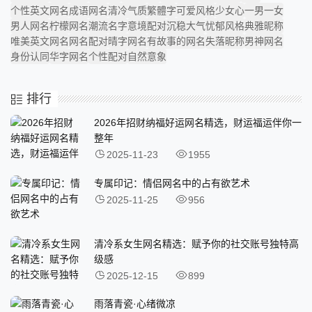
个性英文网名
成语网名
清冷气质
繁體字
可爱风格
少女心
一男一女
男人网名
柠檬网名
潮流名字
意境配对
沉稳大气
忧郁风格
典雅昵称
唯美英文网名
网名配对
晴字网名
有故事的网名
失落昵称
男神网名
身份认同
华字网名
个性配对
自然意象
排行
2026年招财纳福好运网名精选，财运福运伴你一
整年
2025-11-23
1955
专属印记：情侣网名中的占有欲艺术
2025-11-25
956
清冷系女生网名精选：赋予你的社交账号独特高
级感
2025-12-15
899
雨落青瓷·心绪微凉