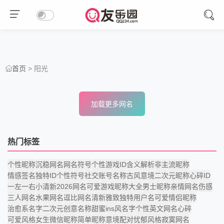
> 阳光
首页
加载更多网名
热门标签
个性昵称
沉稳网名
网名符号
个性游戏ID
含义解析
非主流昵称
情感签名
独特ID
个性符号
社交账号名称
古风意境
二次元昵称
心碎ID
一左一右
小清新
2026网名
可爱
游戏昵称大全
男士昵称
亲情网名
伤感
三人网名
水果网名
逗比网名
清新雅致
独特用户名
可爱情侣昵称
治愈系名字
二次元
创意名称
甜蜜
ins风名字
个性英文网名
心碎
可爱风格
女生微信昵称
简单昵称
意境配对
忧郁风格
寂寞网名