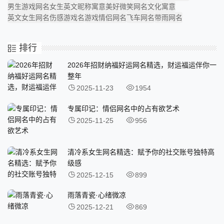
男生游戏网名
女生英文昵称
寓意美好
微笑网名
文化寓意
英文女生网名
伤感游戏名
游戏情侣网名
飞车网名
带雨网名
排行
2026年招财纳福好运网名精选，财运福运伴你一
整年
2025-11-23
1954
专属印记：情侣网名中的占有欲艺术
2025-11-25
956
清冷系女生网名精选：赋予你的社交账号独特高
级感
2025-12-15
899
雨落青瓷·心绪微凉
2025-12-21
869