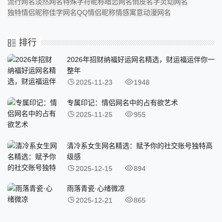
流行网名
淡然网名
特殊字符昵称
暗恋网名
俏皮名字
灵动网名
独特情侣昵称
佳字网名
QQ情侣昵称
情感寓意
动漫网名
排行
2026年招财纳福好运网名精选，财运福运伴你一
整年
2025-11-23
1948
专属印记：情侣网名中的占有欲艺术
2025-11-25
955
清冷系女生网名精选：赋予你的社交账号独特高
级感
2025-12-15
894
雨落青瓷·心绪微凉
2025-12-21
865