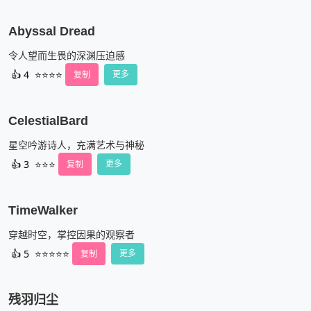
Abyssal Dread
令人望而生畏的深渊压迫感
👍
4
⭐⭐⭐⭐
复制
更多
CelestialBard
星空吟游诗人，充满艺术与神秘
👍
3
⭐⭐⭐
复制
更多
TimeWalker
穿越时空，掌控因果的观察者
👍
5
⭐⭐⭐⭐⭐
复制
更多
残羽归尘