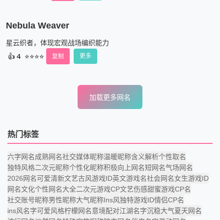
Nebula Weaver
星云织者，体现宏观战场编织能力
👍
4
⭐⭐⭐⭐
复制
更多
加载更多网名
热门标签
六字网名
成熟网名
社交媒体昵称
温暖昵称
含义解析
个性取名
独特风格
二次元昵称
个性化昵称
积极向上网名
短网名
气场网名
2026网名
可爱
清新文艺
古风游戏ID
英文游戏名
社会网名
女生游戏ID
网名文化
个性网名大全
二次元
游戏CP
文艺伤感
甜蜜
游戏CP名
社交账号昵称
男性昵称
大气昵称
Ins风
独特游戏ID
情侣CP名
ins风名字
可爱风格
柠檬网名
意境配对
江湖名字
沉稳大气
夏天网名