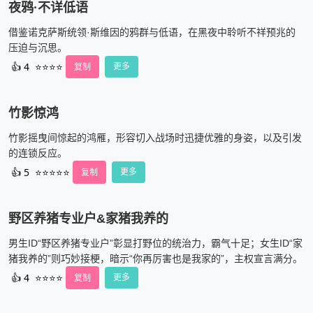
夜鸦·不详低语
借鉴诺克萨斯统领·斯维因的鸦群与低语，在黑夜中聆听不祥预兆的
压迫与沉思。
👍
4
⭐⭐⭐⭐
复制
更多
竹影惊鸿
竹影摇曳间惊起的鸿雁，形容切入战场时迅捷优雅的身姿，以及引发
的连锁反应。
👍
5
⭐⭐⭐⭐⭐
复制
更多
野区养猪专业户&家猪我养的
男生ID“野区养猪专业户”彰显打野位的统治力，霸气十足；女生ID“家
猪我养的”则巧妙接梗，暗示“你再厉害也是我家的”，主权宣言满分。
👍
4
⭐⭐⭐⭐
复制
更多