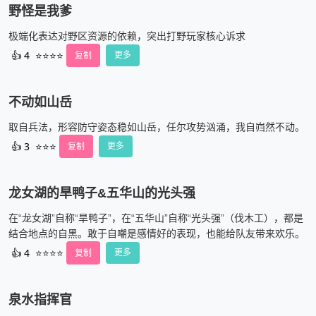
野怪是我爹
极端化表达对野区资源的依赖，突出打野玩家核心诉求
👍
4
⭐⭐⭐⭐
复制
更多
不动如山岳
取自兵法，形容防守姿态稳如山岳，任尔攻势汹涌，我自岿然不动。
👍
3
⭐⭐⭐
复制
更多
龙女湖的旱鸭子&五华山的光头强
在“龙女湖”自称“旱鸭子”，在“五华山”自称“光头强”（伐木工），都是
结合地点的自黑。敢于自嘲是感情好的表现，也能给队友带来欢乐。
👍
4
⭐⭐⭐⭐
复制
更多
泉水指挥官