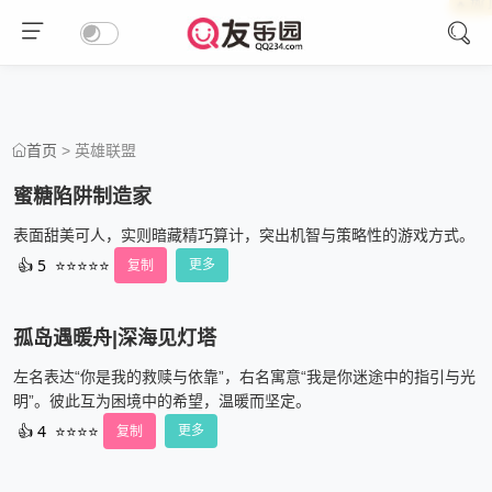
🔥 热
🔥 热
🔥 热
🔥 热
🔥 热
> 英雄联盟
首页
蜜糖陷阱制造家
表面甜美可人，实则暗藏精巧算计，突出机智与策略性的游戏方式。
👍
5
⭐⭐⭐⭐⭐
复制
更多
孤岛遇暖舟|深海见灯塔
左名表达“你是我的救赎与依靠”，右名寓意“我是你迷途中的指引与光
明”。彼此互为困境中的希望，温暖而坚定。
👍
4
⭐⭐⭐⭐
复制
更多