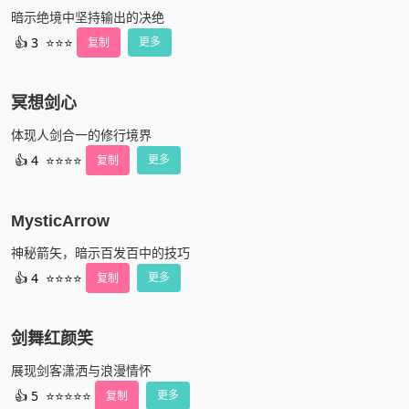
暗示绝境中坚持输出的决绝
👍
3
⭐⭐⭐
复制
更多
冥想剑心
体现人剑合一的修行境界
👍
4
⭐⭐⭐⭐
复制
更多
MysticArrow
神秘箭矢，暗示百发百中的技巧
👍
4
⭐⭐⭐⭐
复制
更多
剑舞红颜笑
展现剑客潇洒与浪漫情怀
👍
5
⭐⭐⭐⭐⭐
复制
更多