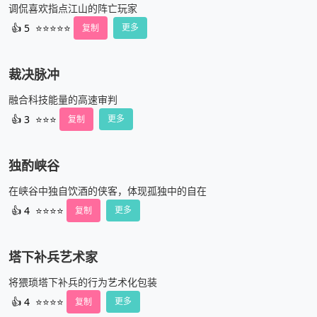
调侃喜欢指点江山的阵亡玩家
👍
5
⭐⭐⭐⭐⭐
复制
更多
裁决脉冲
融合科技能量的高速审判
👍
3
⭐⭐⭐
复制
更多
独酌峡谷
在峡谷中独自饮酒的侠客，体现孤独中的自在
👍
4
⭐⭐⭐⭐
复制
更多
塔下补兵艺术家
将猥琐塔下补兵的行为艺术化包装
👍
4
⭐⭐⭐⭐
复制
更多