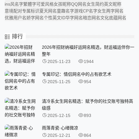
ins风名字
繁體字
可爱风格
女孩昵称
QQ网名女生
简约英文昵称
意境配对
专属标识
夏天网名
童趣名字
游戏CP名字
女生两字网名
优雅用户名
娇字网名
个性英文ID
华字网名
暗恋网名
文化底蕴网名
排行
2026年招财纳福好运网名精选，财运福运伴你一
整年
2025-11-23
1944
专属印记：情侣网名中的占有欲艺术
2025-11-25
954
清冷系女生网名精选：赋予你的社交账号独特高
级感
2025-12-15
893
雨落青瓷·心绪微凉
2025-12-21
864