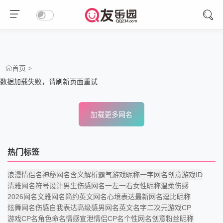
>
首页
数据加载失败，请刷新页面重试
加载更多网名
热门标签
浪漫情侣名
神秘网名
含义解析
霸气游戏昵称
一字网名
创意游戏ID
清雅网名
符号设计
男生伤感网名
一左一右
女性昵称
温柔伤感
2026网名
文雅网名
简约英文网名
心境表达
最新网名
逗比昵称
炫舞网名
伤感
自我表达
高级感
男网名
英文名字
二次元
游戏CP
游戏CP名
角色命名
情感宣泄
情侣CP名
个性网名创意
粉丝昵称